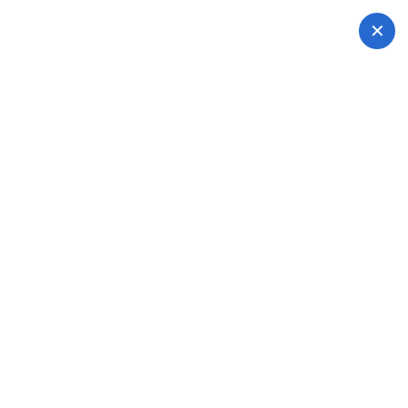
登录平台
✕
标签云列表
按标签聚合浏览相关文章
开云体育热议：泰勒·斯威夫特与凯尔西跨界恋情曝光