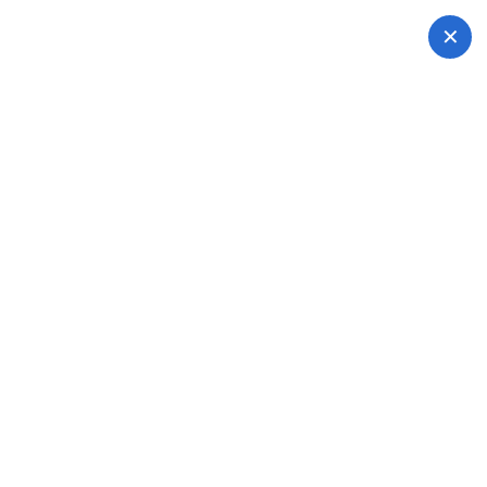
登录平台
✕
标签云列表
按标签聚合浏览相关文章
开云体育解读：台积电3nm芯片进展及苹果订单激增 -